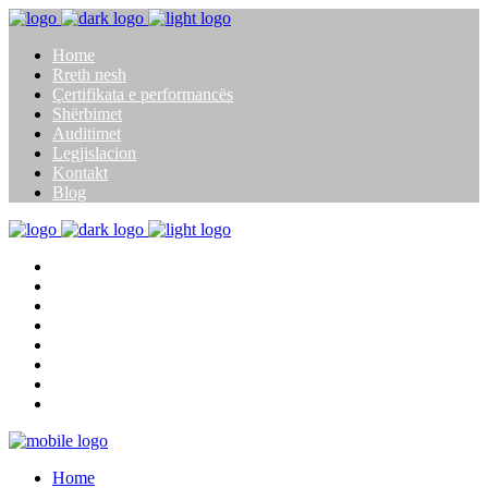
Home
Rreth nesh
Çertifikata e performancës
Shërbimet
Auditimet
Legjislacion
Kontakt
Blog
Home
Rreth nesh
Çertifikata e performancës
Shërbimet
Auditimet
Legjislacion
Kontakt
Blog
Home