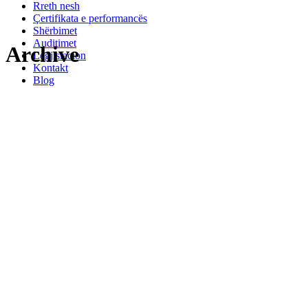
Rreth nesh
Çertifikata e performancës
Shërbimet
Auditimet
Archive
Legjislacion
Kontakt
Blog